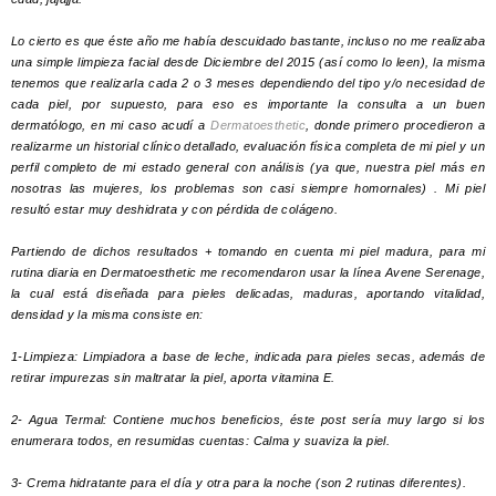
Lo cierto es que éste año me había descuidado bastante, incluso no me realizaba
una simple limpieza facial desde Diciembre del 2015 (así como lo leen), la misma
tenemos que realizarla cada 2 o 3 meses dependiendo del tipo y/o necesidad de
cada piel, por supuesto, para eso es importante la consulta a un buen
dermatólogo, en mi caso acudí a
Dermatoesthetic
, donde primero procedieron a
realizarme un historial clínico detallado, evaluación física completa de mi piel y un
perfil completo de mi estado general con análisis (ya que, nuestra piel más en
nosotras las mujeres, los problemas son casi siempre homornales) .
Mi piel
resultó estar muy deshidrata y con pérdida de colágeno.
Partiendo de dichos resultados + tomando en cuenta mi piel madura, para mi
rutina diaria en Dermatoesthetic me recomendaron
usar la línea Avene Serenage,
la cual está diseñada para pieles delicadas, maduras, aportando vitalidad,
densidad y la misma consiste en:
1-Limpieza: Limpiadora a base de leche, indicada para pieles secas, además de
retirar impurezas sin maltratar la piel, aporta vitamina E.
2- Agua Termal: Contiene muchos beneficios, éste post sería muy largo si los
enumerara todos, en resumidas cuentas: Calma y suaviza la piel.
3- Crema hidratante para el día y otra para la noche (son 2 rutinas diferentes).