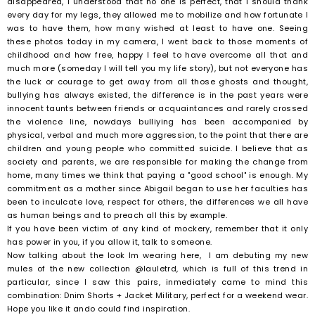
disappeared, I understood that no one is perfect, that I should thank
every day for my legs, they allowed me to mobilize and how fortunate I
was to have them, how many wished at least to have one. Seeing
these photos today in my camera, I went back to those moments of
childhood and how free, happy I feel to have overcome all that and
much more (someday I will tell you my life story), but not everyone has
the luck or courage to get away from all those ghosts and thought,
bullying has always existed, the difference is in the past years were
innocent taunts between friends or acquaintances and rarely crossed
the violence line, nowdays bulliying has been accompanied by
physical, verbal and much more aggression, to the point that there are
children and young people who committed suicide. I believe that as
society and parents, we are responsible for making the change from
home, many times we think that paying a "good school" is enough. My
commitment as a mother since Abigail began to use her faculties has
been to inculcate love, respect for others, the differences we all have
as human beings and to preach all this by example.
If you have been victim of any kind of mockery, remember that it only
has power in you, if you allow it, talk to someone.
Now talking about the look Im wearing here, I am debuting my new
mules of the new collection @lauletrd, which is full of this trend in
particular, since I saw this pairs, inmediately came to mind this
combination: Dnim Shorts + Jacket Military, perfect for a weekend wear.
Hope you like it ando could find inspiration.