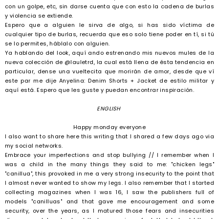
con un golpe, etc, sin darse cuenta que con esto la cadena de burlas
y violencia se extiende.
Espero que a alguien le sirva de algo, si has sido víctima de
cualquier tipo de burlas, recuerda que eso solo tiene poder en tí, si tú
se lo permites, háblalo con alguien.
Ya hablando del look, aquí ando estrenando mis nuevos mules de la
nueva colección de @lauletrd, la cual está llena de ésta tendencia en
particular, dense una vueltecita que morirán de amor, desde que ví
este par me dije Anyelina: Denim Shorts + Jacket de estilo militar y
aquí está. Espero que les guste y puedan encontrar inspiración.
ENGLISH
Happy monday everyone
I also want to share here this writing that I shared a few days ago via
my social networks.
Embrace your imperfections and stop bullying // I remember when I
was a child in the many things they said to me: "chicken legs"
"canillua", this provoked in me a very strong insecurity to the point that
I almost never wanted to show my legs. I also remember that I started
collecting magazines when I was 16, I saw the publishers full of
models "canilluas" and that gave me encouragement and some
security, over the years, as I matured those fears and insecurities