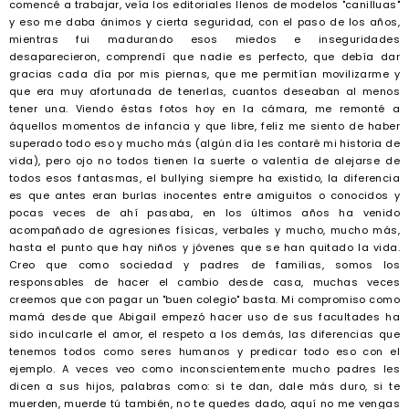
comencé a trabajar, veía los editoriales llenos de modelos "canilluas"
y eso me daba ánimos y cierta seguridad, con el paso de los años,
mientras fui madurando esos miedos e inseguridades
desaparecieron, comprendí que nadie es perfecto, que debía dar
gracias cada día por mis piernas, que me permitían movilizarme y
que era muy afortunada de tenerlas, cuantos deseaban al menos
tener una. Viendo éstas fotos hoy en la cámara, me remonté a
áquellos momentos de infancia y que libre, feliz me siento de haber
superado todo eso y mucho más (algún día les contaré mi historia de
vida), pero ojo no todos tienen la suerte o valentía de alejarse de
todos esos fantasmas, el bullying siempre ha existido, la diferencia
es que antes eran burlas inocentes entre amiguitos o conocidos y
pocas veces de ahí pasaba, en los últimos años ha venido
acompañado de agresiones físicas, verbales y mucho, mucho más,
hasta el punto que hay niños y jóvenes que se han quitado la vida.
Creo que como sociedad y padres de familias, somos los
responsables de hacer el cambio desde casa, muchas veces
creemos que con pagar un "buen colegio" basta. Mi compromiso como
mamá desde que Abigail empezó hacer uso de sus facultades ha
sido inculcarle el amor, el respeto a los demás, las diferencias que
tenemos todos como seres humanos y predicar todo eso con el
ejemplo. A veces veo como inconscientemente mucho padres les
dicen a sus hijos, palabras como: si te dan, dale más duro, si te
muerden, muerde tú también, no te quedes dado, aquí no me vengas