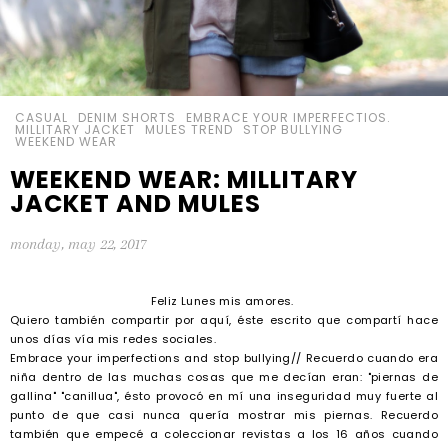
CASUAL
DENIM SHORTS
EMBRACE YOUR IMPERFECTIOS.
MILLITARY JACKET
MULES TREND
STOP BULLYING
WEEKEND WEAR
WEEKEND WEAR: MILLITARY
JACKET AND MULES
monday, may 22, 2017
Feliz Lunes mis amores.
Quiero también compartir por aquí, éste escrito que compartí hace
unos días vía mis redes sociales.
Embrace your imperfections and stop bullying// Recuerdo cuando era
niña dentro de las muchas cosas que me decían eran: "piernas de
gallina" "canillua", ésto provocó en mí una inseguridad muy fuerte al
punto de que casi nunca quería mostrar mis piernas. Recuerdo
también que empecé a coleccionar revistas a los 16 años cuando