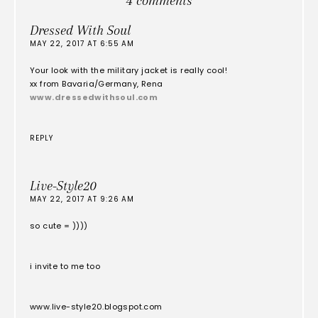
4 comments
Dressed With Soul
MAY 22, 2017 AT 6:55 AM
Your look with the military jacket is really cool!
xx from Bavaria/Germany, Rena
www.dressedwithsoul.com
REPLY
Live-Style20
MAY 22, 2017 AT 9:26 AM
so cute = ))))
i invite to me too
www.live-style20.blogspot.com