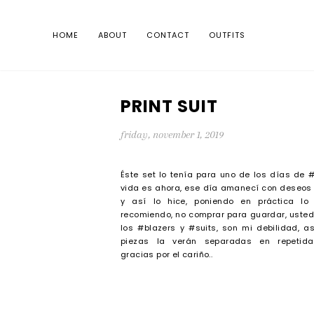
HOME
ABOUT
CONTACT
OUTFITS
PRINT SUIT
friday, november 1, 2019
Éste set lo tenía para uno de los días de 
vida es ahora, ese día amanecí con deseos
y así lo hice, poniendo en práctica lo
recomiendo, no comprar para guardar, uste
los #blazers y #suits, son mi debilidad, 
piezas la verán separadas en repetida
gracias por el cariño..