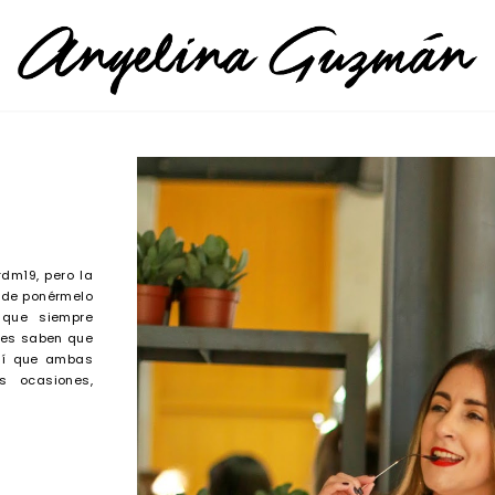
#dm19, pero la
 de ponérmelo
 que siempre
des saben que
así que ambas
s ocasiones,