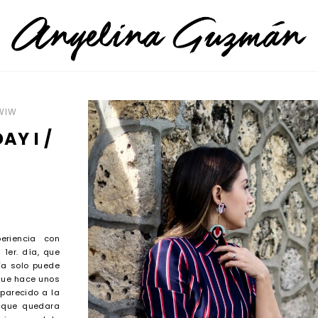
WIW
Y I /
eriencia con
 1er. día, que
ía solo puede
 que hace unos
parecido a la
y que quedara