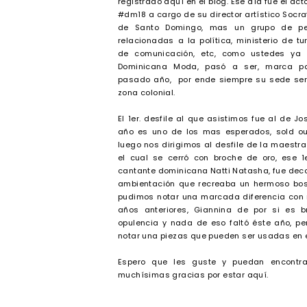
registrado aquí en el blog. Ese día fue el act
#dm18 a cargo de su director artístico Socrat
de Santo Domingo, mas un grupo de pe
relacionadas a la política, ministerio de t
de comunicación, etc, como ustedes ya 
Dominicana Moda, pasó a ser, marca p
pasado año, por ende siempre su sede se
zona colonial.
El 1er. desfile al que asistimos fue al de J
año es uno de los mas esperados, sold ou
luego nos dirigimos al desfile de la maestra
el cual se cerró con broche de oro, ese 1
cantante dominicana Natti Natasha, fue dec
ambientación que recreaba un hermoso bos
pudimos notar una marcada diferencia con r
años anteriores, Giannina de por si es bri
opulencia y nada de eso faltó éste año, pe
notar una piezas que pueden ser usadas en e
Espero que les guste y puedan encontrar
muchísimas gracias por estar aquí.