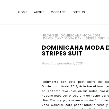
HOME
ABOUT
CONTACT
OUTFITS
BLOGGER
DOMINICANA MODA 2018
DOMINICANA MODA DAY I
SRIPES SUIT
DOMINICANA MODA DA
STRIPES SUIT
thursday, november 8, 2018
Finalmente con éste post cierro mi exp
Dominicana Moda 2018, éste fue el look del
causó tanta revolución en las redes, ese d
hacerle fotos con el celular y de noche, así
días Oscar y yo, buscamos un rincón dique 
Zona Colonial, para poder hacerle fotos 