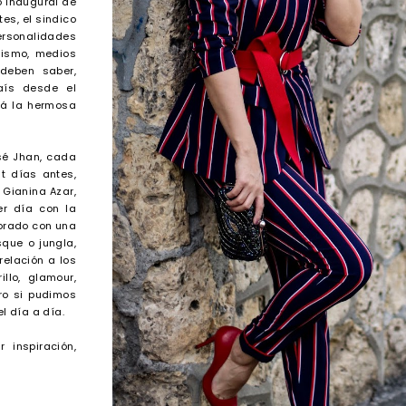
o inaugural de
es, el sindico
rsonalidades
urismo, medios
deben saber,
aís desde el
rá la hermosa
osé Jhan, cada
t días antes,
 Gianina Azar,
er día con la
orado con una
que o jungla,
elación a los
llo, glamour,
ro si pudimos
l día a día.
 inspiración,