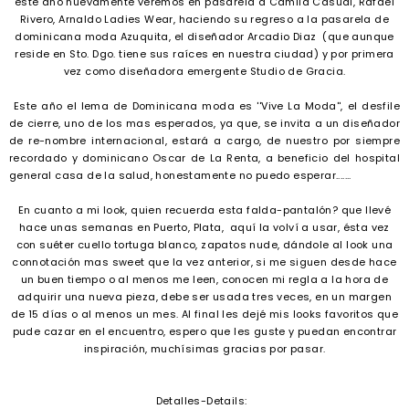
este año nuevamente veremos en pasarela a Camila Casual, Rafael
Rivero, Arnaldo Ladies Wear, haciendo su regreso a la pasarela de
dominicana moda Azuquita, el diseñador Arcadio Diaz (que aunque
reside en Sto. Dgo. tiene sus raíces en nuestra ciudad) y por primera
vez como diseñadora emergente Studio de Gracia.
Este año el lema de Dominicana moda es ''Vive La Moda'', el desfile
de cierre, uno de los mas esperados, ya que, se invita a un diseñador
de re-nombre internacional, estará a cargo, de nuestro por siempre
recordado y dominicano Oscar de La Renta, a beneficio del hospital
general casa de la salud, honestamente no puedo esperar.......
En cuanto a mi look, quien recuerda esta falda-pantalón? que llevé
hace unas semanas en Puerto, Plata, aquí la volví a usar, ésta vez
con suéter cuello tortuga blanco, zapatos nude, dándole al look una
connotación mas sweet que la vez anterior, si me siguen desde hace
un buen tiempo o al menos me leen, conocen mi regla a la hora de
adquirir una nueva pieza, debe ser usada tres veces, en un margen
de 15 días o al menos un mes. Al final les dejé mis looks favoritos que
pude cazar en el encuentro, espero que les guste y puedan encontrar
inspiración, muchísimas gracias por pasar.
Detalles-Details: