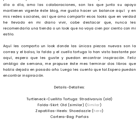
día a día, amo las colaboraciones, son las que junto su apoyo
mantienen vigente éste blog, me gusta hacer un balance aquí y en
mis redes sociales, así que amo compartir esos looks que en verdad
he llevado en mi diario vivir, cabe destacar que, nunca les
recomendaría una tienda o un look que no vaya cien por ciento con mi
estilo.
Aquí les comparto un look donde las únicas piezas nuevas son la
correa y el bolso, la falda y el cuello tortuga lo han visto bastante por
aquí, espero que les guste y puedan encontrar inspiración. Feliz
ombligo de semana, me propuse éste mes terminar dos libros que
había dejado en pasado año. Luego les cuento que tal.Espero puedan
encontrar inspiración.
Details-Detalles:
Turtleneck-Cuellito Tortuga: Stradivaruis (old)
Falda-Skirt: Old (similar) (
Similar
)
Zapatillas-Heels: Shoedazzle (
here
)
Cartera-Bag: Parfois