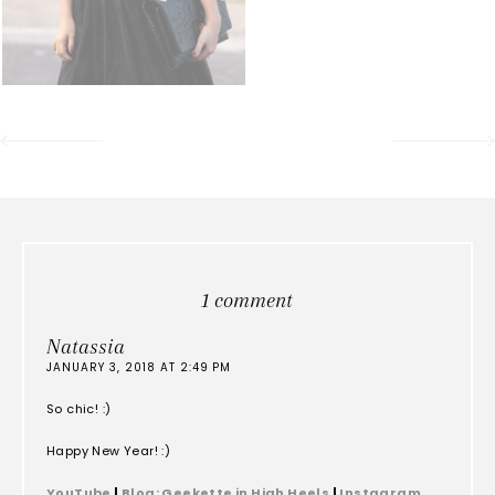
1 comment
Natassia
JANUARY 3, 2018 AT 2:49 PM
So chic! :)
Happy New Year! :)
YouTube
|
Blog: Geekette in High Heels
|
Instagram