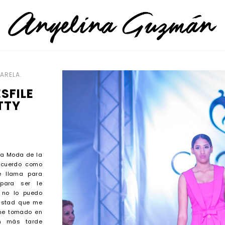
ARELA.
SFILE
TTY
lta Moda de la
recuerdo como
 llama para
para ser le
, no lo puedo
mistad que me
rme tomado en
én más tarde