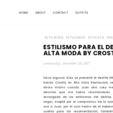
HOME
ABOUT
CONTACT
OUTFITS
ALTA MODA
ESTILISMOS
ESTILISTA
PAS
ESTILISMO PARA EL DE
ALTA MODA BY CROS
wednesday, december 20, 2017
Hace algunos días se presentó el desfile A
tienda Crostty en Alta Vista Restaurant, 
ahora mismo cuando Juan aka cuky me
decirme que me había recomendado 
encargada de los estilismos del desfile
negar, acepté por el compromiso de la a
une a Juan, por el solo hecho de el habe
cuenta para tal recomendación, tambi