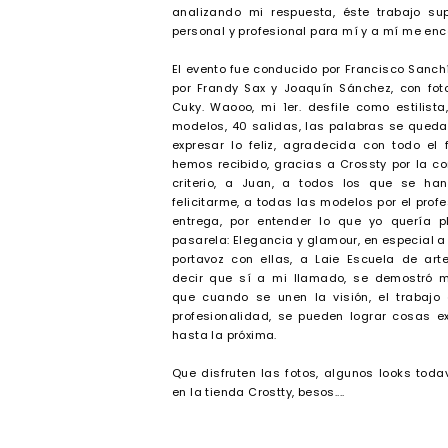
analizando mi respuesta, éste trabajo su
personal y profesional para mí y a mí me enc
El evento fue conducido por Francisco Sanc
por Frandy Sax y Joaquín Sánchez, con fot
Cuky. Waooo, mi 1er. desfile como estilist
modelos, 40 salidas, las palabras se queda
expresar lo feliz, agradecida con todo el
hemos recibido, gracias a Crossty por la c
criterio, a Juan, a todos los que se ha
felicitarme, a todas las modelos por el profe
entrega, por entender lo que yo quería 
pasarela: Elegancia y glamour, en especial a 
portavoz con ellas, a Laie Escuela de art
decir que sí a mi llamado, se demostró 
que cuando se unen la visión, el trabajo 
profesionalidad, se pueden lograr cosas ex
hasta la próxima.
Que disfruten las fotos, algunos looks toda
en la tienda Crostty, besos....