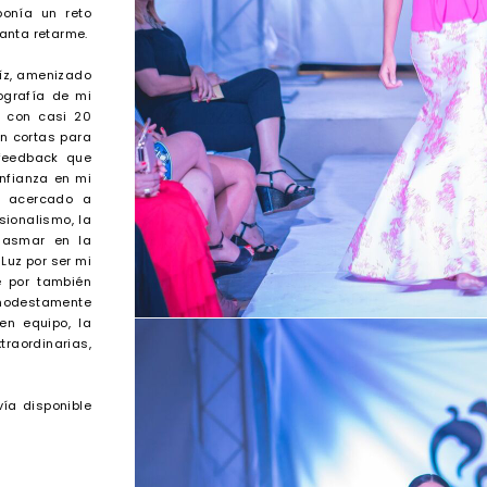
ponía un reto
anta retarme.
híz, amenizado
ografía de mi
a, con casi 20
n cortas para
 feedback que
onfianza en mi
n acercado a
sionalismo, la
plasmar en la
Luz por ser mi
e por también
modestamente
en equipo, la
traordinarias,
vía disponible