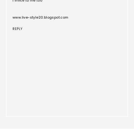
i invite to me too
www.live-style20.blogspot.com
REPLY