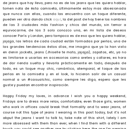
de jeans que hoy llevo, pero no es de los jeans que les quiero hablar,
tomen nota de ésta camiseta, últimamente estoy mas obsesionada
que nunca con ellas, cuando las encuentro con un toque diferente,
pueden ver otra dando click
aquí
, la del post de hoy tiene los nombres
de las 3 ciudades más fashion y chics del mundo, sin temor a
equivocarme, de las 3 solo conozco una, en mi lista de deseos
conocer París y London, pero tampoco es de eso que les quiero hablar,
jajajja, las letras de cada ciudad están formadas por perlas, una de
las grandes tendencias éstos días, me imagino que ya la han visto
en denin jackets, jeans (Jhiselle te mato, jajajja), zapatos, etc, ya no
es limitarse a usarlas en accesorios como aretes y collares, es hora
de dar rienda suelta y llevarla prácticamente en todo, después de
todo, es un toque muy chic, romántico, atemporal, el toque de las
perlas en la camiseta y en el look, lo hicieron salir de un casual
normal a un #casualchic, como siempre les digo, espero que les
guste y puedan encontrar inspiración.
Happy Friday my loves, in advance I wish you a happy weekend,
Fridays are to dress more relax, comfortable, even those girls, women
who work in offices could break that formality and to wear jeans, of
course not this type of jeans I wearing in this post today, but it's not
abput the jeans I want to talk to, take note of this shirt, lately I am
more obsessed with them than ever, when I find them with a different
touch, you could see another one by clicking here, the one I'm wearing