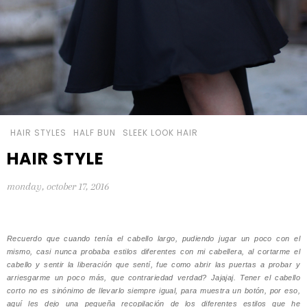
HAIR STYLES
HALF BUN
SLEEK LOOK HAIR
HAIR STYLE
monday, october 17, 2016
Recuerdo que cuando tenía el cabello largo, pudiendo jugar un poco con el
mismo, casi nunca probaba estilos diferentes con mi cabellera, al cortarme el
cabello y sentir la liberación que sentí, fue como abrir las puertas a probar y
arriesgarme un poco más, que contrariedad verdad? Jajajaj. Tener el cabello
corto no es sinónimo de llevarlo siempre igual, para muestra un botón, por eso,
aquí les dejo una pequeña recopilación de los diferentes estilos que he