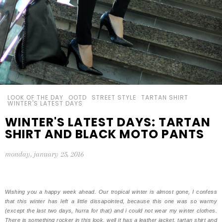
LOOK OF THE DAY
OOTD
STREET STYLE
TARTAN SHIRT
WINTER'S LATEST DAYS
WINTER'S LATEST DAYS: TARTAN
SHIRT AND BLACK MOTO PANTS
monday, january 25, 2016
Wishing you a happy week ahead. Our tropical winter is almost gone, I confess
that this winter has left a little dissapointed, because this one was so warmy
(except the last two days, hurra for that) and i could not wear my winter clothes.
There is something rocker in this look, well it has a leather jacket, tartan shirt and