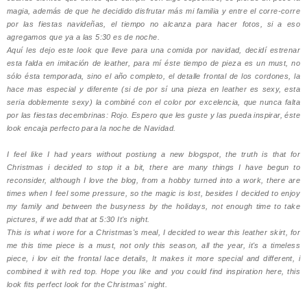
magia, además de que he decidido disfrutar más mi familia y entre el corre-corre
por las fiestas navideñas, el tiempo no alcanza para hacer fotos, si a eso
agregamos que ya a las 5:30 es de noche.
Aquí les dejo este look que lleve para una comida por navidad, decidí estrenar
esta falda en imitación de leather, para mí éste tiempo de pieza es un must, no
sólo ésta temporada, sino el año completo, el detalle frontal de los cordones, la
hace mas especial y diferente (si de por sí una pieza en leather es sexy, esta
seria doblemente sexy) la combiné con el color por excelencia, que nunca falta
por las fiestas decembrinas: Rojo. Espero que les guste y las pueda inspirar, éste
look encaja perfecto para la noche de Navidad.
I feel like I had years without postiung a new blogspot, the truth is that for
Christmas i decided to stop it a bit, there are many things I have begun to
reconsider, although I love the blog, from a hobby turned into a work, there are
times when I feel some pressure, so the magic is lost, besides I decided to enjoy
my family and between the busyness by the holidays, not enough time to take
pictures, if we add that at 5:30 It's night.
This is what i wore for a Christmas's meal, I decided to wear this leather skirt, for
me this time piece is a must, not only this season, all the year, it's a timeless
piece, i lov eit the frontal lace details, It makes it more special and different, i
combined it with red top. Hope you like and you could find inspiration here, this
look fits perfect look for the Christmas' night.