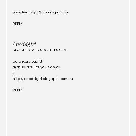
www.live-style20.blogspot.com
REPLY
Anoddgirl
DECEMBER 21, 2015 AT 11:03 PM
gorgeous outfit!
that skirt suits you so well
x
http://anoddgirl.blogspot.com.au
REPLY