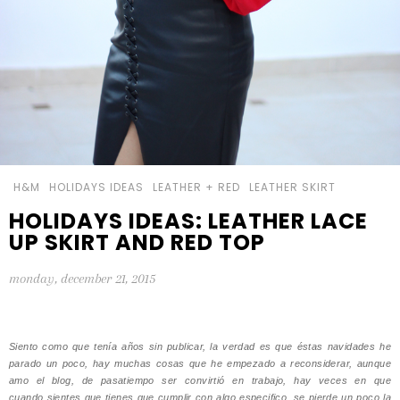
H&M
HOLIDAYS IDEAS
LEATHER + RED
LEATHER SKIRT
HOLIDAYS IDEAS: LEATHER LACE
UP SKIRT AND RED TOP
monday, december 21, 2015
Siento como que tenía años sin publicar, la verdad es que éstas navidades he
parado un poco, hay muchas cosas que he empezado a reconsiderar, aunque
amo el blog, de pasatiempo ser convirtió en trabajo, hay veces en que
cuando sientes que tienes que cumplir con algo especifico, se pierde un poco la