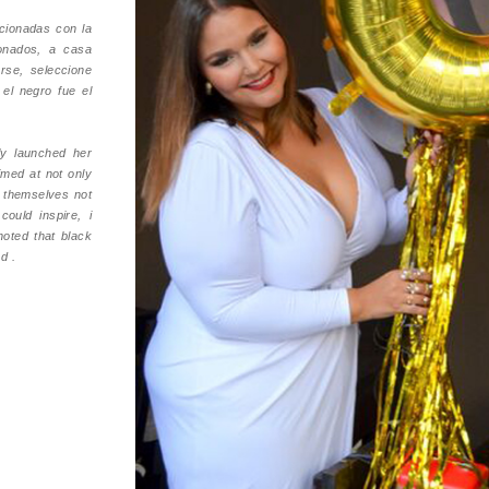
acionadas con la
onados, a casa
arse, seleccione
 el negro fue el
ly launched her
imed at not only
e themselves not
ould inspire, i
noted that black
nd .