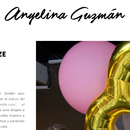
ZE
 Jeniffer lazo
en el marco del
mollie.com/
, el
 esta dirigida a
uellas mujeres a
mos y partiendo
 vida.