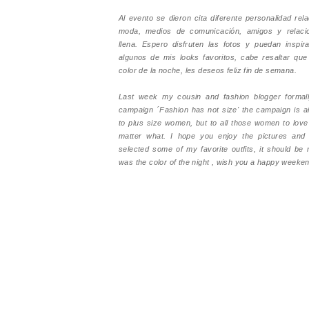
Al evento se dieron cita diferente personalidad rel
moda, medios de comunicación, amigos y relaci
llena. Espero disfruten las fotos y puedan inspir
algunos de mis looks favoritos, cabe resaltar que
color de la noche, les deseos feliz fin de semana.
Last week my cousin and fashion blogger formal
campaign ´Fashion has not size' the campaign is a
to plus size women, but to all those women to lov
matter what. I hope you enjoy the pictures and c
selected some of my favorite outfits, it should be 
was the color of the night , wish you a happy weeke