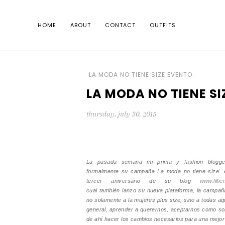
HOME
ABOUT
CONTACT
OUTFITS
LA MODA NO TIENE SIZE EVENTO.
LA MODA NO TIENE SI
thursday, july 30, 2015
La pasada semana mi prima y fashion blogger
formalmente su campaña La moda no tiene size´ 
tercer aniversario de su blog
www.lillie
cual también lanzo su nueva plataforma, la campaña
no solamente a la mujeres plus size, sino a todas aq
general, aprender a querernos, aceptarnos como so
de ahí hacer los cambios necesarios para una mejor