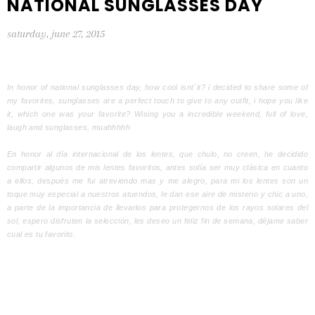
NATIONAL SUNGLASSES DAY
saturday, june 27, 2015
In honor of national sunglasses day, how cool isnt´it? i decided to share some of
my favorites, sunglasses are a perfect touch to give to any outfit, i hope you like
it, which one was your favorite? Wising you a incredible weekend, full of love,
laugh and sunglasses, muahhhhh
En honor al día internacional de los lentes, que chulo, no creen, he decidido
compartir algunos de mis lentes favoritos, antes solía ser muy clásica en cuanto
a ellos, después me fui atreviendo mas y me alegro, para mi los lentes son un
toque muy especial a nuestros atuendos, le dan ese aire de misterio y chic a uno,
a parte de la importancia de llevarlos para protegernos de los rayos solares del
sol, espero disfruten la selección, les deseo un feliz fin de semana, déjame saber
cual es tu favorito.