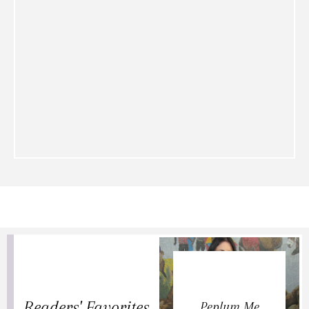
Readers' Favorites
Peplum Me