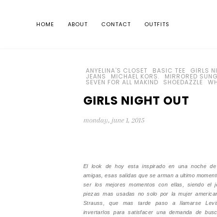
HOME
ABOUT
CONTACT
OUTFITS
ANYELINA'S CLOSET
BASIC TEE
GIRLS N
JEANS
MICHAEL KORS.
MIRRORED SUN
SEVEN FOR ALL MAKIND
SHOEDAZZLE
WH
GIRLS NIGHT OUT
monday, june 1, 2015
El look de hoy esta inspirado en una noche de 
amigas, esas salidas que se arman a ultimo moment
ser los mejores momentos con ellas, siendo el 
piezas mas usadas no solo por la mujer america
Strauss, que mas tarde paso a llamarse Levi
invertarlos para satisfacer una demanda de bus