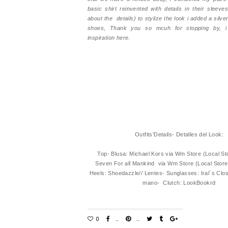
basic shirt reinvented with details in their sleeves
about the details) to stylize the look i added a silv
shoes, Thank you so mcuh for stopping by, 
inspiration here.
Outfits'Details- Detalles del Look:
Top- Blusa: Michael Kors via Wm Store (Local Sto
Seven For all Mankind via Wm Store (Local Store)/
Heels: Shoedazzle// Lentes- Sunglasses: Iral´s Clos
mano- Clutch: LookBookrd