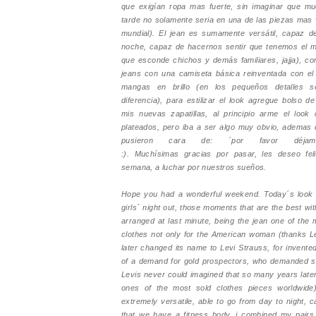
que exigían ropa mas fuerte, sin imaginar que 
tarde no solamente seria en una de las piezas mas 
mundial). El jean es sumamente versátil, capaz de
noche, capaz de hacernos sentir que tenemos el m
que esconde chichos y demás familiares, jajja), c
jeans con una camiseta básica reinventada con el 
mangas en brillo (en los pequeños detalles s
diferencia), para estilizar el look agregue bolso d
mis nuevas zapatillas, al principio arme el loo
plateados, pero iba a ser algo muy obvio, ademas 
pusieron cara de: ´por favor déjam
:). Muchísimas gracias por pasar, les deseo fe
semana, a luchar por nuestros sueños.
Hope you had a wonderful weekend. Today´s look i
girls´ night out, those moments that are the best wi
arranged at last minute, being the jean one of the
clothes not only for the American woman (thanks L
later changed its name to Levi Strauss, for invent
of a demand for gold prospectors, who demanded st
Levis never could imagined that so many years late
ones of the most sold clothes pieces worldwide
extremely versatile, able to go from day to night, 
that we have a fitness body, i combined my pairs 