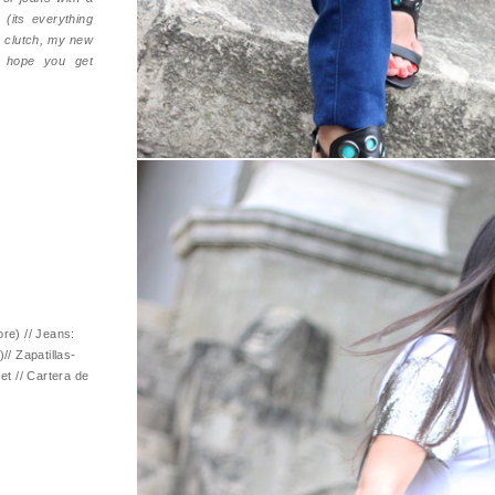
 (its everything
er clutch, my new
i hope you get
re) // Jeans:
/ Zapatillas-
et // Cartera de