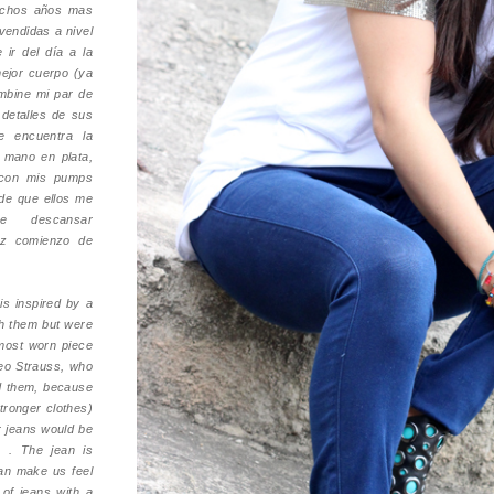
muchos años mas
vendidas a nivel
 ir del día a la
ejor cuerpo (ya
ombine mi par de
detalles de sus
e encuentra la
e mano en plata,
k con mis pumps
de que ellos me
e descansar
liz comienzo de
s inspired by a
th them but were
 most worn piece
eo Strauss, who
ed them, because
ronger clothes)
r jeans would be
) . The jean is
can make us feel
of jeans with a