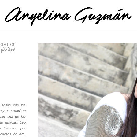
IGHT OUT
GLASSES
ITE TEE
salida con las
o y que resultan
jean una de las
na (gracias Leo
s Strauss, por
cadores de oro,