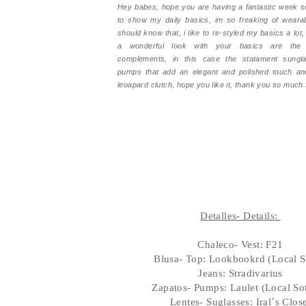
Hey babes, hope you are having a fantastic week so
to show my daily basics, im so freaking of wearab
should know that, i like to re-styled my basics a lot
a wonderful look with your basics are the 
complements, in this case the statament sungla
pumps that add an elegant and polished touch a
leoapard clutch, hope you like it, thank you so much 
Detalles- Details:
Chaleco- Vest: F21
Blusa- Top: Lookbookrd (Local S
Jeans: Stradivarius
Zapatos- Pumps: Laulet (Local So
Lentes- Suglasses: Iral´s Clos