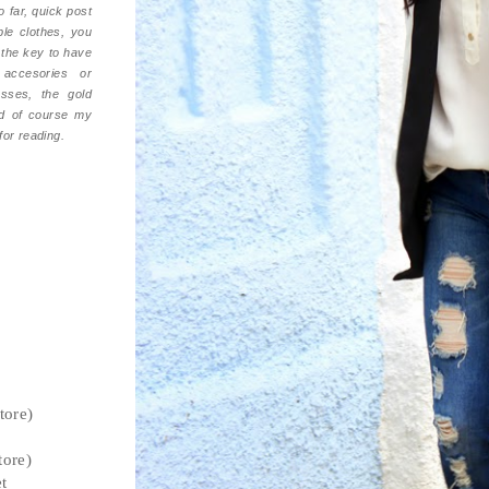
 far, quick post
le clothes, you
, the key to have
accesories or
sses, the gold
nd of course my
for reading.
tore)
tore)
et