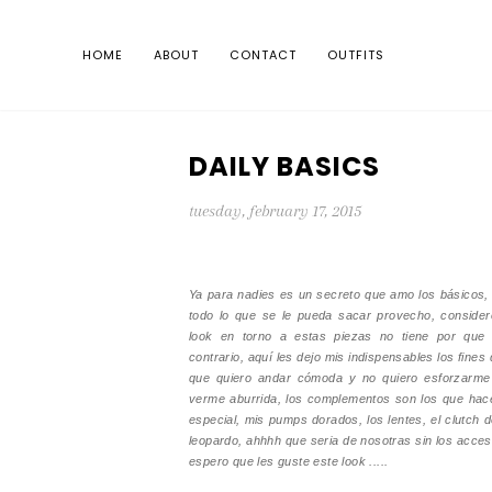
HOME
ABOUT
CONTACT
OUTFITS
DAILY BASICS
tuesday, february 17, 2015
Ya para nadies es un secreto que amo los básicos, 
todo lo que se le pueda sacar provecho, conside
look en torno a estas piezas no tiene por que 
contrario, aquí les dejo mis indispensables los fine
que quiero andar cómoda y no quiero esforzarme
verme aburrida, los complementos son los que hace
especial, mis pumps dorados, los lentes, el clutch
leopardo, ahhhh que seria de nosotras sin los acce
espero que les guste este look .....