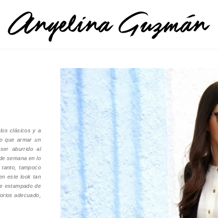
los clásicos y a
ro que armar un
ser aburrido al
s de semana en lo
 tanto, tampoco
n este look tan
 de estampado de
sorios adecuado,