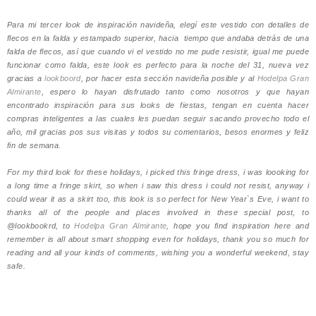
Para mi tercer look de inspiración navideña, elegí este vestido con detalles de
flecos en la falda y estampado superior, hacia tiempo que andaba detrás de una
falda de flecos, así que cuando vi el vestido no me pude resistir, igual me puede
funcionar como falda, este look es perfecto para la noche del 31, nueva vez
gracias a
lookboord
, por hacer esta sección navideña posible y al
Hodelpa Gran
Almirante
, espero lo hayan disfrutado tanto como nosotros y que hayan
encontrado inspiración para sus looks de fiestas, tengan en cuenta hacer
compras inteligentes a las cuales les puedan seguir sacando provecho todo el
año, mil gracias pos sus visitas y todos su comentarios, besos enormes y feliz
fin de semana.
For my third look for these holidays, i picked this fringe dress, i was loooking for
a long time a fringe skirt, so when i saw this dress i could not resist, anyway i
could wear it as a skirt too, this look is so perfect for New Year`s Eve, i want to
thanks all of the people and places involved in these special post, to
@lookbookrd, to
Hodelpa Gran Almirante
, hope you find inspiration here and
remember is all about smart shopping even for holidays, thank you so much for
reading and all your kinds of comments, wishing you a wonderful weekend, stay
safe.