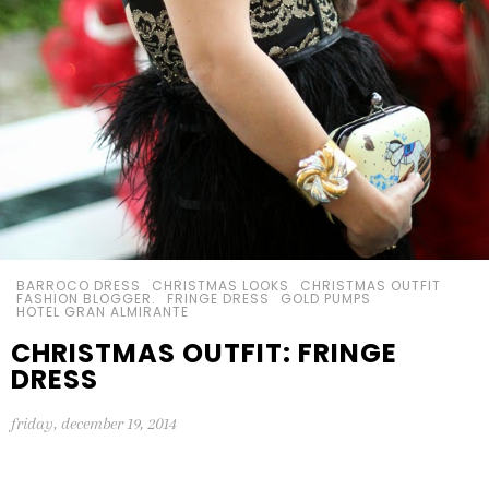
BARROCO DRESS
CHRISTMAS LOOKS
CHRISTMAS OUTFIT
FASHION BLOGGER.
FRINGE DRESS
GOLD PUMPS
HOTEL GRAN ALMIRANTE
CHRISTMAS OUTFIT: FRINGE
DRESS
friday, december 19, 2014