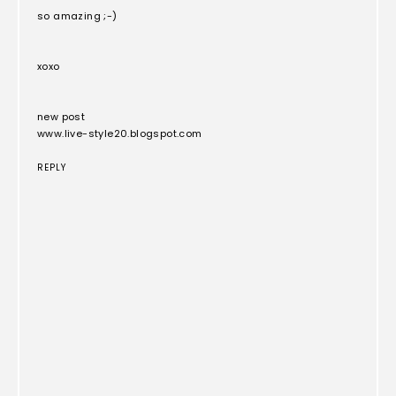
so amazing ;-)
xoxo
new post
www.live-style20.blogspot.com
REPLY