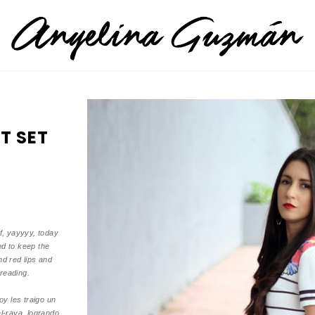
T SET
f, yayyyy, today
ed to keep the
d red lips and
 reading.
y les traigo un
al-raya, logrando