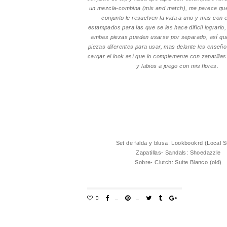
un mezcla-combina (mix and match), me parece que
conjunto le resuelven la vida a uno y mas con e
estampados para las que se les hace difícil lograrl
ambas piezas pueden usarse por separado, así qu
piezas diferentes para usar, mas delante les enseñ
cargar el look así que lo complemente con zapatillas
y labios a juego con mis flores.
Set de falda y blusa: Lookbookrd (Local 
Zapatillas- Sandals: Shoedazzle
Sobre- Clutch: Suite Blanco (old)