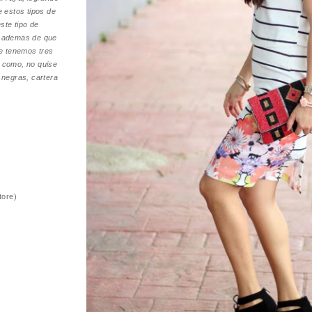
 estos tipos de
ste tipo de
o, ademas de que
e tenemos tres
o como, no quise
 negras, cartera
Store)