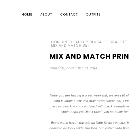
HOME
ABOUT
CONTACT
OUTFITS
CONJUNTO FALDA Y BLUSA.
FLORAL SET
MIX AND MATCH SET
MIX AND MATCH PRIN
monday, november 10, 2014
Hope you are having a great weekend, we are still of
ootd is about a mix and match two pieces set, i tri
accesories low so i combined with black sandals an
cluch, hope you like it thank you so much for
Espero que hayan pasado un lindo fin de semana, ho
conjunto de top y falda tipo lápiz con estampado flor