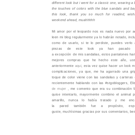
different look but i went for a classic one, wearing a
the touches of colors with the blue sandals and ba
this look, thank you so much for readind, wish
weekend ahead, muahhhhh
Mi amor por el leopardo nos es nada nuevo por a
leen mi blog regularmente ya lo habrán notado, incl
como de usarlo, si te lo perdiste, puedes verlo
piezas de este look ya han pasado p
a excepción de mis sandalias, estos pantalones han
mejores compras que he hecho este año, ust
anteriormente
aqui
, esta vez quise hacer un look m
complicaciones, ya que, me ha agarrado una gri
toque de color viene con las sandalias y carteras 
recientemente hablando con las #stgobloggers, El
de mujer
, me comento que era su combinación fa
quise intentarlo, mayormente combino el animal pr
amarillo, nunca lo había tratado y me enc
la pared también fue a propósito, es
guste, muchísimas gracias por sus comentarios, be