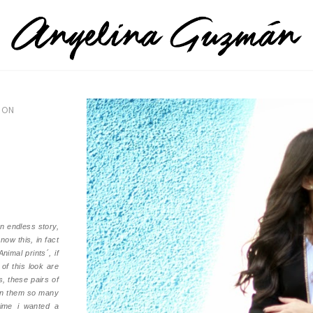
ION
an endless story,
now this, in fact
imal prints´, if
 of this look are
, these pairs of
orn them so many
 time i wanted a