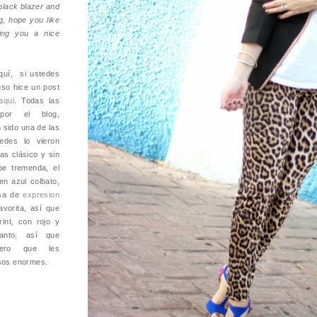
 black blazer and
g, hope you like
ing you a nice
quí, si ustedes
uso hice un post
aqui
. Todas las
or el blog,
 sido una de las
edes lo vieron
as clásico y sin
pe tremenda, el
en azul colbato,
isa de
expresion
vorita, así que
int, con rojo y
anto, así que
pero que les
sos enormes.