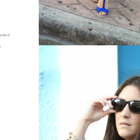
Bookrd
r