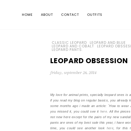
HOME
ABOUT
CONTACT
OUTFITS
CLASSIC LEOPARD
LEOPARD AND BLUE
LEOPARD AND COBALT
LEOPARD OBSSES
LEOPARD PANTS.
LEOPARD OBSESSION
friday, september 26, 2014
My love for animal prints, specially leopard ones is 
if you read my blog on regular basics, you already k
some months ago i made an article: ´How to wear An
you missed it, you could see it
here
. All the pieces
not new here except for the pairs of my new sandals
pants are ones of my best sale this year, i have w
time, you could see another look
here
, for this