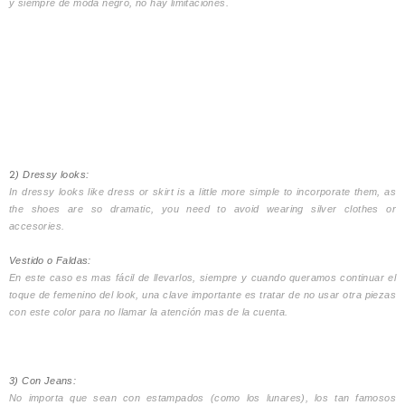
y siempre de moda negro, no hay limitaciones.
2
) Dressy looks:
In dressy looks like dress or skirt is a little more simple to incorporate them, as
the shoes are so dramatic, you need to avoid wearing silver clothes or
accesories.
Vestido o Faldas:
En este caso es mas fácil de llevarlos, siempre y cuando queramos continuar el
toque de femenino del look, una clave importante es tratar de no usar otra piezas
con este color para no llamar la atención mas de la cuenta.
3) Con Jeans:
No importa que sean con estampados (como los lunares), los tan famosos