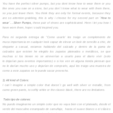
You have the perfect silver pumps, but you dont know how to wear them or you
like ones you saw on a store, but you don´t know what to wear with them there,
so you just leave them. You think they are only for formal events, because they
are so attention-grabbing, this is why i choose for my second part on
¨How to
wear¨....Silver Pumps,
these pair of shoes are sophisticated. Here i let you how i
have worn them, hope i could inspired you.
Para mi segunda entrega de "Como usarlo' les traigo un complemento de
muca importancia en cualquier look capaz de elevar un look de sencillo a chic, de
elegante a casual, estamos hablando del calzado y dentro de la gama de
calzados que existen he elegido los zapatos plateados o metálicos, se que
muchas si los tienen no se atreverían a usarlo para el diario vivir (solo
lo dejarían para eventos importantes) o si los ven en alguna tienda piensan que
no le darían mucho uso y dejarían de comprarlo, aquí les traigo una muestra de
como a este zapatos se le puede sacar provecho.
1) All kind of Colors:
I can´t imagine a simple color that doesn´t go well with silver or metallic, from
camo green pants, to softly white or the classic black, there are no limitations.
Todo tipo de colores:
No puedo imaginarme un simple color que no vaya bien con el plateado, desde el
verde del masculino estampado de camuflaje, hasta el suave blanco o el clásico