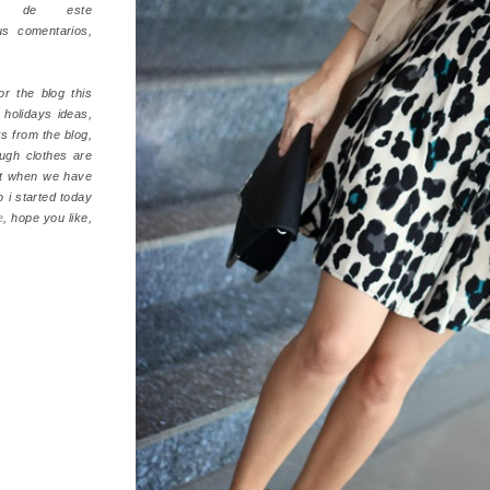
a de este
s comentarios,
r the blog this
holidays ideas,
s from the blog,
ugh clothes are
but when we have
o i started today
e
, hope you like,