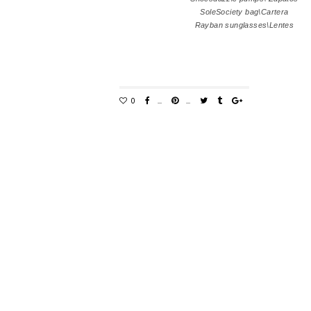
SoleSociety bag\Cartera
Rayban sunglasses\Lentes