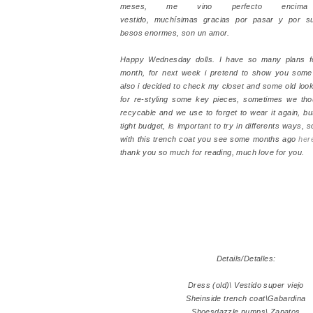
meses, me vino perfecto encim
vestido, muchísimas gracias por pasar y por su
besos enormes, son un amor.
Happy Wednesday dolls. I have so many plans fo
month, for next week i pretend to show you some 
also i decided to check my closet and some old look
for re-styling some key pieces, sometimes we tho
recycable and we use to forget to wear it again, 
tight budget, is important to try in differents ways, s
with this trench coat you see some months ago
her
thank you so much for reading, much love for you.
Details/Detalles:
Dress (old)\ Vestido super viejo
Sheinside trench coat\Gabardina
Shoesdazzle pumps\ Zapatos