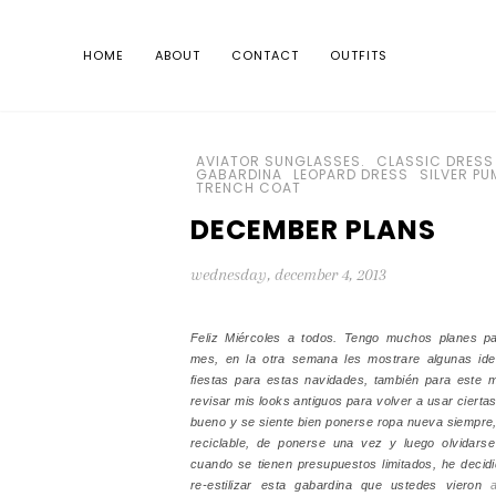
HOME
ABOUT
CONTACT
OUTFITS
AVIATOR SUNGLASSES.
CLASSIC DRESS
GABARDINA
LEOPARD DRESS
SILVER PU
TRENCH COAT
DECEMBER PLANS
wednesday, december 4, 2013
Feliz Miércoles a todos. Tengo muchos planes pa
mes, en la otra semana les mostrare algunas id
fiestas para estas navidades, también para este
revisar mis looks antiguos para volver a usar cierta
bueno y se siente bien ponerse ropa nueva siempre,
reciclable, de ponerse una vez y luego olvidars
cuando se tienen presupuestos limitados, he decid
re-estilizar esta gabardina que ustedes vieron