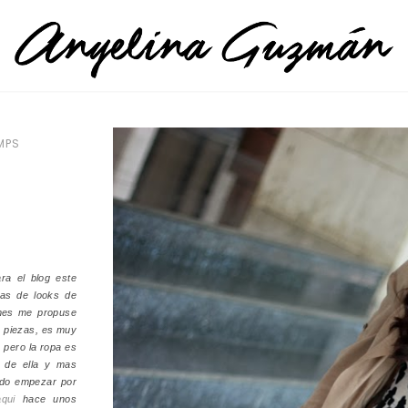
MPS
ra el blog este
eas de looks de
 mes me propuse
s piezas, es muy
 pero la ropa es
e de ella y mas
ido empezar por
aqui
hace unos